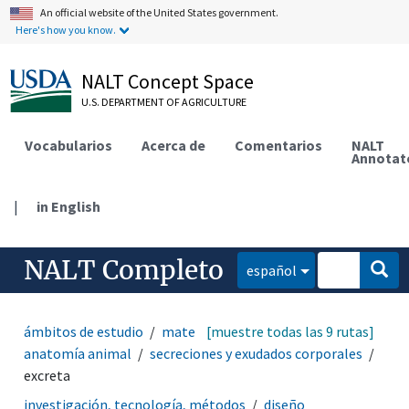
An official website of the United States government.
Here's how you know.
NALT Concept Space
U.S. DEPARTMENT OF AGRICULTURE
Vocabularios
Acerca de
Comentarios
NALT
Annotat
|
in English
NALT Completo
español
ámbitos de estudio
matemáticas y estadística
[muestre todas las 9 rutas]
anatomía animal
secreciones y exudados corporales
excreta
investigación, tecnología, métodos
diseño