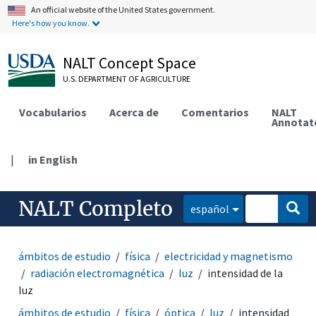
An official website of the United States government.
Here's how you know.
NALT Concept Space
U.S. DEPARTMENT OF AGRICULTURE
Vocabularios
Acerca de
Comentarios
NALT
Annotat
|
in English
NALT Completo
español
ámbitos de estudio
física
electricidad y magnetismo
radiación electromagnética
luz
intensidad de la
luz
ámbitos de estudio
física
óptica
luz
intensidad