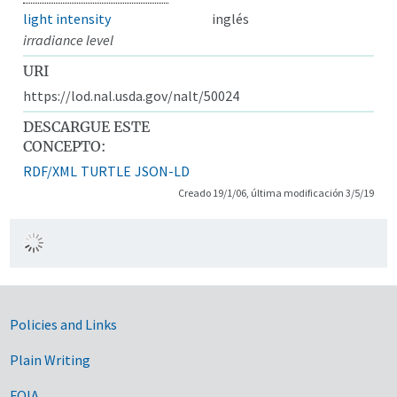
light intensity
inglés
irradiance level
URI
https://lod.nal.usda.gov/nalt/50024
DESCARGUE ESTE
CONCEPTO:
RDF/XML
TURTLE
JSON-LD
Creado 19/1/06, última modificación 3/5/19
Government Links
Policies and Links
Plain Writing
FOIA