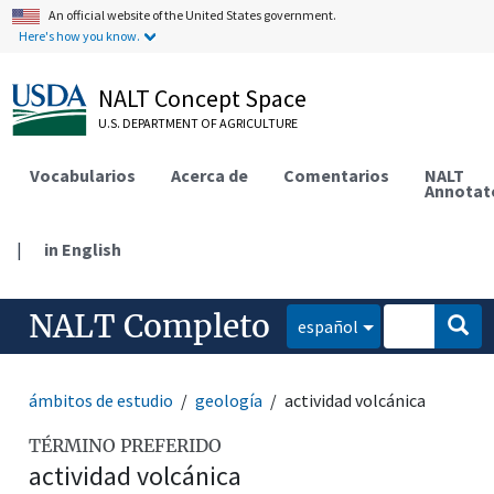
An official website of the United States government.
Here's how you know.
NALT Concept Space
U.S. DEPARTMENT OF AGRICULTURE
Vocabularios
Acerca de
Comentarios
NALT
Annotat
|
in English
NALT Completo
español
ámbitos de estudio
geología
actividad volcánica
TÉRMINO PREFERIDO
actividad volcánica