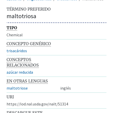
TÉRMINO PREFERIDO
maltotriosa
TIPO
Chemical
CONCEPTO GENÉRICO
trisacáridos
CONCEPTOS
RELACIONADOS
azúcar reducida
EN OTRAS LENGUAS
maltotriose
inglés
URI
https://lod.nal.usda.gov/nalt/51314
DESCARGUE ESTE