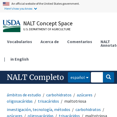
An official website of the United States government.
Here's how you know.
NALT Concept Space
U.S. DEPARTMENT OF AGRICULTURE
Vocabularios
Acerca de
Comentarios
NALT
Annotat
|
in English
NALT Completo
español
ámbitos de estudio
carbohidratos
azúcares
oligosacáridas
trisacáridos
maltotriosa
investigación, tecnología, métodos
carbohidratos
azúcares
oligosacáridas
trisacáridos
maltotriosa