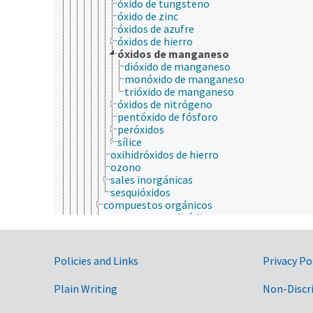
óxido de tungsteno
óxido de zinc
óxidos de azufre
óxidos de hierro
óxidos de manganeso
dióxido de manganeso
monóxido de manganeso
trióxido de manganeso
óxidos de nitrógeno
pentóxido de fósforo
peróxidos
sílice
oxihidróxidos de hierro
ozono
sales inorgánicas
sesquióxidos
compuestos orgánicos
compuestos policíclicos
compuestos volátiles
derivados químicos
radicales libres
Government Links
Policies and Links
Privacy Po
elementos químicos
partículas elementales
Plain Writing
Non-Discr
petroquímicos
químicos técnicos