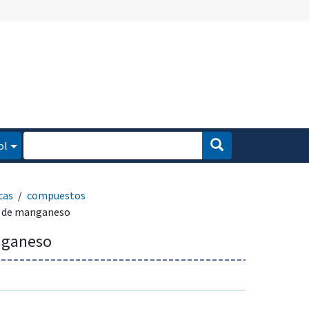
ol
cas
compuestos
s de manganeso
nganeso