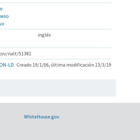
so
neso
so
inglés
.gov/nalt/51381
ON-LD
Creado 19/1/06, última modificación 13/3/19
WhiteHouse.gov