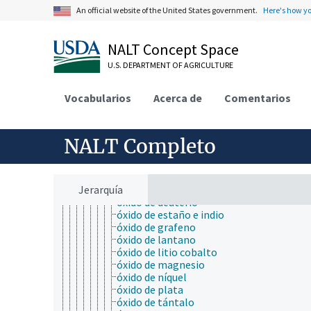
dióxido de estaño
An official website of the United States government.
Here's how y
dióxido de titanio
iones de uranilo
iones de vanadilo
NALT Concept Space
monóxido de carbono
monóxido de estaño
U.S. DEPARTMENT OF AGRICULTURE
óxido cérico
óxido crómico
Vocabularios
Acerca de
Comentarios
óxido cúprico
óxido cuproso
óxido de aluminio
óxido de arsénico
NALT Completo
óxido de bismuto
óxido de calcio
óxido de circonio
Jerarquía
óxido de cobalto
óxido de deuterio
óxido de estaño e indio
óxido de grafeno
óxido de lantano
óxido de litio cobalto
óxido de magnesio
óxido de níquel
óxido de plata
óxido de tántalo