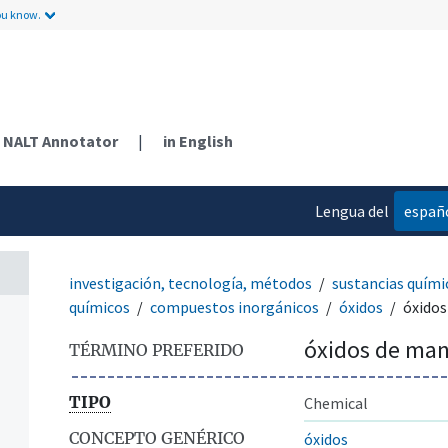
ou know.
NALT Annotator
|
in English
Lengua del
españ
contenido
investigación, tecnología, métodos
sustancias quími
químicos
compuestos inorgánicos
óxidos
óxido
óxidos de ma
TÉRMINO PREFERIDO
TIPO
Chemical
CONCEPTO GENÉRICO
óxidos