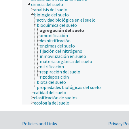
ciencia del suelo
análisis del suelo
biología del suelo
actividad biológica en el suelo
bioquímica del suelo
agregación del suelo
amonificación
desnitrificación
enzimas del suelo
fijación del nitrógeno
inmovilización en suelo
materia orgánica del suelo
nitrificación
respiración del suelo
rizodeposición
biota del suelo
propiedades biológicas del suelo
calidad del suelo
clasificación de suelos
ecología del suelo
estatus de productividad del suelo
fìsica del suelo
manejo del suelo
Government Links
Policies and Links
mecánica del suelo
Privacy Po
modelos de erosión del suelo