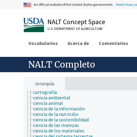
An official website of the United States government.
Here's how y
ámbitos de estudio
acuicultura
aerobiología
NALT Concept Space
agricultura
U.S. DEPARTMENT OF AGRICULTURE
agronomía
ambiente
apicultura
Vocabularios
Acerca de
Comentarios
bioinformática
biología celular
biología de los insectos
NALT Completo
biología estructural
biología evolutiva
biología molecular
bioquímica
Jerarquía
botánica
cartografía
ciencia ambiental
ciencia animal
ciencia de la información
ciencia de la nutrición
ciencia de la sostenibilidad
ciencia de las malezas
ciencia de los materiales
ciencia del sistema terrestre