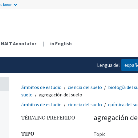
ou know.
NALT Annotator
|
in English
Lengua del
españ
contenido
ámbitos de estudio
ciencia del suelo
biología del s
suelo
agregación del suelo
ámbitos de estudio
ciencia del suelo
química del su
agregación de
TÉRMINO PREFERIDO
TIPO
Topic