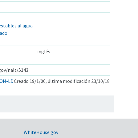
estables al agua
gado
inglés
.gov/nalt/5143
ON-LD
Creado 19/1/06, última modificación 23/10/18
WhiteHouse.gov