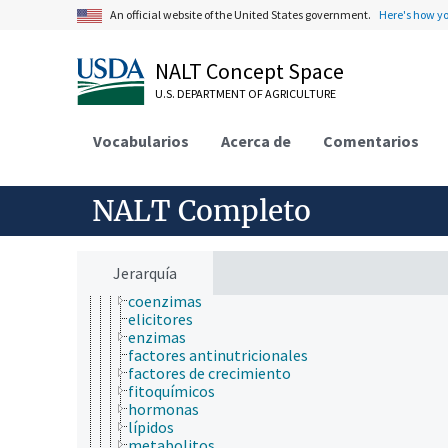
biología de los insectos
An official website of the United States government.
Here's how y
biología estructural
biología evolutiva
biología molecular
NALT Concept Space
bioquímica
U.S. DEPARTMENT OF AGRICULTURE
bioacumulación
biodisponibilidad
bioluminiscencia
Vocabularios
Acerca de
Comentarios
biomineralización
biotransformación
compuestos bioquímicos
NALT Completo
ácidos nucléicos, nucleósidos y nucleótidos
aminoácidos, péptidos y proteínas
biomarcadores
biopolímero
Jerarquía
carbohidratos
coenzimas
elicitores
enzimas
factores antinutricionales
factores de crecimiento
fitoquímicos
hormonas
lípidos
metabolitos