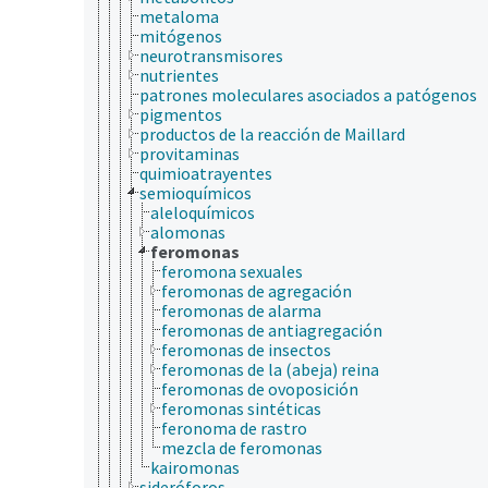
metaloma
mitógenos
neurotransmisores
nutrientes
patrones moleculares asociados a patógenos
pigmentos
productos de la reacción de Maillard
provitaminas
quimioatrayentes
semioquímicos
aleloquímicos
alomonas
feromonas
feromona sexuales
feromonas de agregación
feromonas de alarma
feromonas de antiagregación
feromonas de insectos
feromonas de la (abeja) reina
feromonas de ovoposición
feromonas sintéticas
feronoma de rastro
mezcla de feromonas
kairomonas
sideróforos