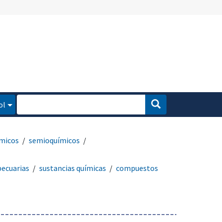
ol
micos
semioquímicos
pecuarias
sustancias químicas
compuestos