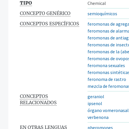
TIPO
Chemical
CONCEPTO GENÉRICO
semioquímicos
CONCEPTOS ESPECÍFICOS
feromonas de agreg
feromonas de alarm
feromonas de antiag
feromonas de insect
feromonas de la (abe
feromonas de ovopos
feromona sexuales
feromonas sintética
feronoma de rastro
mezcla de feromona
CONCEPTOS
geraniol
RELACIONADOS
ipsenol
órgano vomeronasal
verbenona
EN OTRAS LENGUAS
pheromones