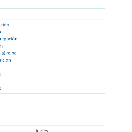
ación
a
regación
os
ja) reina
ición
s
s
inglés