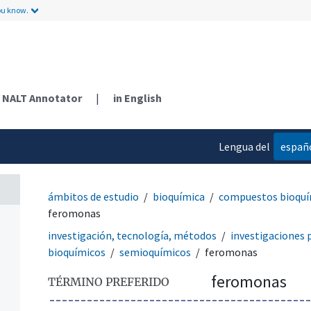
ou know.
NALT Annotator
|
in English
Lengua del
españ
contenido
ámbitos de estudio
bioquímica
compuestos bioquí
feromonas
investigación, tecnología, métodos
investigaciones 
bioquímicos
semioquímicos
feromonas
feromonas
TÉRMINO PREFERIDO