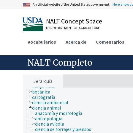
An official website of the United States government.
Here's how y
ámbitos de estudio
NALT Concept Space
acuicultura
aerobiología
U.S. DEPARTMENT OF AGRICULTURE
agricultura
agronomía
Vocabularios
Acerca de
Comentarios
ambiente
apicultura
bioinformática
biología celular
NALT Completo
biología de los insectos
biología estructural
biología evolutiva
biología molecular
Jerarquía
bioquímica
botánica
cartografía
ciencia ambiental
ciencia animal
anatomía y morfología
antropología
ciencia avícola
ciencia de forrajes y piensos