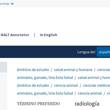
ou know.
NALT Annotator
|
in English
Lengua del
españ
contenido
ámbitos de estudio
salud animal y humana
ciencia
animales, ganado, Una Sola Salud
salud animal y hu
ámbitos de estudio
ciencia animal
ciencias médica
animales, ganado, Una Sola Salud
ciencia animal
c
radiología
TÉRMINO PREFERIDO