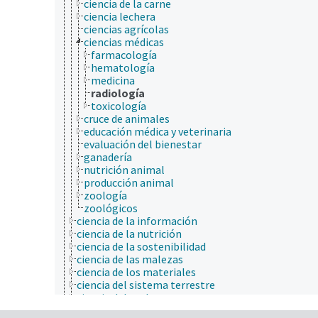
ciencia de la carne
ciencia lechera
ciencias agrícolas
ciencias médicas
farmacología
hematología
medicina
radiología
toxicología
cruce de animales
educación médica y veterinaria
evaluación del bienestar
ganadería
nutrición animal
producción animal
zoología
zoológicos
ciencia de la información
ciencia de la nutrición
ciencia de la sostenibilidad
ciencia de las malezas
ciencia de los materiales
ciencia del sistema terrestre
ciencia del suelo
ciencia y tecnología geoespaciales