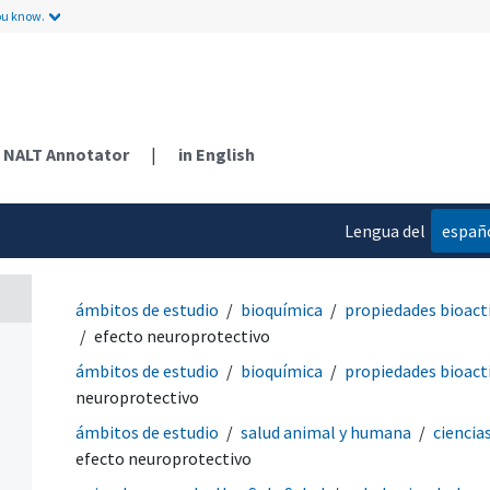
ou know.
NALT Annotator
|
in English
Lengua del
españ
contenido
ámbitos de estudio
bioquímica
propiedades bioact
efecto neuroprotectivo
ámbitos de estudio
bioquímica
propiedades bioact
neuroprotectivo
ámbitos de estudio
salud animal y humana
ciencia
efecto neuroprotectivo