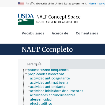
biología evolutiva
An official website of the United States government.
Here's how y
biología molecular
bioquímica
bioacumulación
NALT Concept Space
biodisponibilidad
U.S. DEPARTMENT OF AGRICULTURE
bioluminiscencia
biomineralización
biotransformación
Vocabularios
Acerca de
Comentarios
compuestos bioquímicos
enzimología
fuentes endógenas
NALT Completo
fuentes exógenas
glicómica
inactivación
mecanismos bioquímicos
Jerarquía
metabolismo
polimorfismo bioquímico
propiedades bioactivas
actividad anticoagulante
actividad antimutágena
actividad antioxidante
actividad inhibidora de alimentos
actividades antiincrustantes
alergenicidad
efecto aditivo