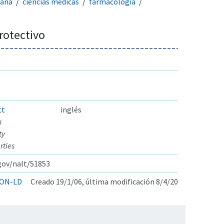
mana
ciencias médicas
farmacología
rotectivo
ct
inglés
n
ty
rties
.gov/nalt/51853
ON-LD
Creado 19/1/06, última modificación 8/4/20