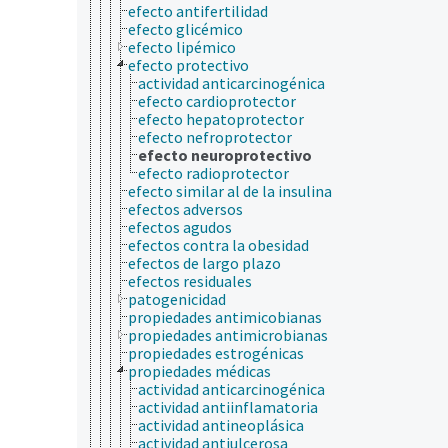
efecto antifertilidad
efecto glicémico
efecto lipémico
efecto protectivo
actividad anticarcinogénica
efecto cardioprotector
efecto hepatoprotector
efecto nefroprotector
efecto neuroprotectivo
efecto radioprotector
efecto similar al de la insulina
efectos adversos
efectos agudos
efectos contra la obesidad
efectos de largo plazo
efectos residuales
patogenicidad
propiedades antimicobianas
propiedades antimicrobianas
propiedades estrogénicas
propiedades médicas
actividad anticarcinogénica
actividad antiinflamatoria
actividad antineoplásica
actividad antiulcerosa