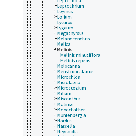
Leptochloa
Leptothrium
Leymus
Lolium
Lycurus
Lygeum
Megathyrsus
Melanocenchris
Melica
Melinis
Melinis minutiflora
Melinis repens
Melocanna
Menstruocalamus
Microchloa
Microlaena
Microstegium
Milium
Miscanthus
Molinia
Monachather
Muhlenbergia
Nardus
Nassella
Neyraudia