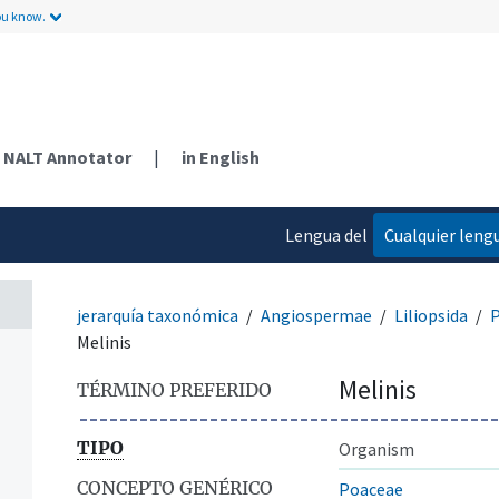
ou know.
NALT Annotator
|
in English
Lengua del
Cualquier leng
contenido
jerarquía taxonómica
Angiospermae
Liliopsida
P
Melinis
Melinis
TÉRMINO PREFERIDO
TIPO
Organism
CONCEPTO GENÉRICO
Poaceae