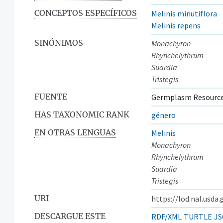
CONCEPTOS ESPECÍFICOS
Melinis minutiflora
Melinis repens
SINÓNIMOS
Monachyron
Rhynchelythrum
Suardia
Tristegis
FUENTE
Germplasm Resource
HAS TAXONOMIC RANK
género
EN OTRAS LENGUAS
Melinis
Monachyron
Rhynchelythrum
Suardia
Tristegis
URI
https://lod.nal.usda
DESCARGUE ESTE
RDF/XML
TURTLE
JS