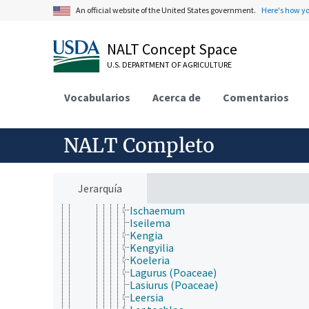
Guadua
An official website of the United States government.
Here's how y
Hakonechloa
Helictotrichon
NALT Concept Space
Hemarthria
Hesperostipa
U.S. DEPARTMENT OF AGRICULTURE
Heteranthelium
Heteropogon
Vocabularios
Acerca de
Comentarios
Hilaria
Holcus
Hordelymus
Hordeum
NALT Completo
Hymenachne
Hyparrhenia
Imperata
Indosasa
Jerarquía
Isachne
Ischaemum
Iseilema
Kengia
Kengyilia
Koeleria
Lagurus (Poaceae)
Lasiurus (Poaceae)
Leersia