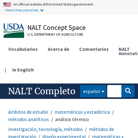
An official website of the United States government.
Here's how you know.
NALT Concept Space
U.S. DEPARTMENT OF AGRICULTURE
Vocabularios
Acerca de
Comentarios
NALT
Annotat
|
in English
NALT Completo
español
ámbitos de estudio
matemáticas y estadística
métodos analíticos
análisis térmico
investigación, tecnología, métodos
métodos de
investigación
diseño experimental
matemáticas y