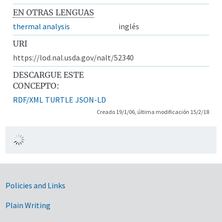
EN OTRAS LENGUAS
thermal analysis
inglés
URI
https://lod.nal.usda.gov/nalt/52340
DESCARGUE ESTE
CONCEPTO:
RDF/XML
TURTLE
JSON-LD
Creado 19/1/06, última modificación 15/2/18
Government Links
Policies and Links
Plain Writing