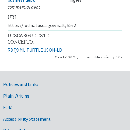
commercial debt
URI
https://lod.nal.usda.gov/nalt/5262
DESCARGUE ESTE
CONCEPTO:
RDF/XML
TURTLE
JSON-LD
Creado 19/1/06, última modificación 30/11/12
Government Links
Policies and Links
Plain Writing
FOIA
Accessibility Statement