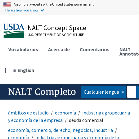
An official website of the United States government.
Here's how you know.
NALT Concept Space
U.S. DEPARTMENT OF AGRICULTURE
Vocabularios
Acerca de
Comentarios
NALT
Annotat
|
in English
NALT Completo
Cualquier lengua
ámbitos de estudio
economía
industria agropecuaria
y economía de la empresa
deuda comercial
economía, comercio, derecho, negocios, industria
economía
industria agropecuaria y economía de la