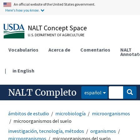
An official website of the United States government.
Here's how you know.
NALT Concept Space
U.S. DEPARTMENT OF AGRICULTURE
Vocabularios
Acerca de
Comentarios
NALT
Annotat
|
in English
NALT Completo
español
ámbitos de estudio
microbiología
microorganismos
microorganismos del suelo
investigación, tecnología, métodos
organismos
microorganismos
microorganismos del suelo