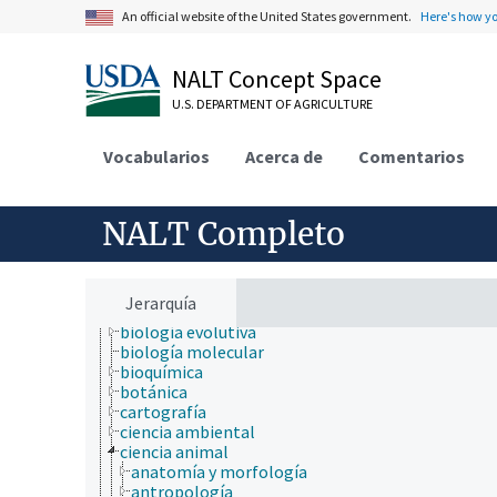
An official website of the United States government.
Here's how y
NALT Concept Space
U.S. DEPARTMENT OF AGRICULTURE
ámbitos de estudio
acuicultura
aerobiología
Vocabularios
Acerca de
Comentarios
agricultura
agronomía
ambiente
NALT Completo
apicultura
bioinformática
biología celular
biología de los insectos
Jerarquía
biología estructural
biología evolutiva
biología molecular
bioquímica
botánica
cartografía
ciencia ambiental
ciencia animal
anatomía y morfología
antropología