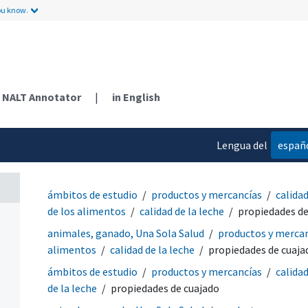
ou know.
NALT Annotator
|
in English
Lengua del
españ
contenido
ámbitos de estudio
productos y mercancías
calida
de los alimentos
calidad de la leche
propiedades de
animales, ganado, Una Sola Salud
productos y merca
alimentos
calidad de la leche
propiedades de cuaja
ámbitos de estudio
productos y mercancías
calida
de la leche
propiedades de cuajado