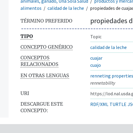
animales, ganado, Una Sola Salud
productos y merca
alimentos
calidad de la leche
propiedades de cuaja
propiedades d
TÉRMINO PREFERIDO
TIPO
Topic
CONCEPTO GENÉRICO
calidad de la leche
CONCEPTOS
cuajar
RELACIONADOS
cuajo
EN OTRAS LENGUAS
renneting propertie
rennetability
URI
https://lod.nal.usda
DESCARGUE ESTE
RDF/XML
TURTLE
JS
CONCEPTO: