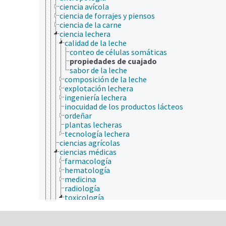
ciencia avícola
ciencia de forrajes y piensos
ciencia de la carne
ciencia lechera
calidad de la leche
conteo de células somáticas
propiedades de cuajado
sabor de la leche
composición de la leche
explotación lechera
ingeniería lechera
inocuidad de los productos lácteos
ordeñar
plantas lecheras
tecnología lechera
ciencias agrícolas
ciencias médicas
farmacología
hematología
medicina
radiología
toxicología
análisis del riesgo
ecotoxicología
ensayos biológicos