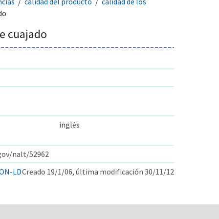
ncías
calidad del producto
calidad de los
do
e cuajado
s
inglés
.gov/nalt/52962
ON-LD
Creado 19/1/06, última modificación 30/11/12