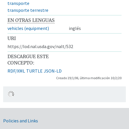
transporte
transporte terrestre
EN OTRAS LENGUAS
vehicles (equipment)
inglés
URI
https://lod.nal.usda.gov/nalt/532
DESCARGUE ESTE
CONCEPTO:
RDF/XML
TURTLE
JSON-LD
Creado 19/1/06, última modificación 10/2/20
Government Links
Policies and Links