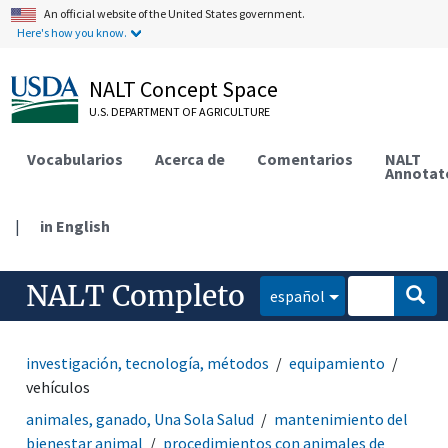
An official website of the United States government.
Here's how you know.
NALT Concept Space
U.S. DEPARTMENT OF AGRICULTURE
Vocabularios
Acerca de
Comentarios
NALT
Annotat
|
in English
NALT Completo
español
investigación, tecnología, métodos
equipamiento
vehículos
animales, ganado, Una Sola Salud
mantenimiento del
bienestar animal
procedimientos con animales de