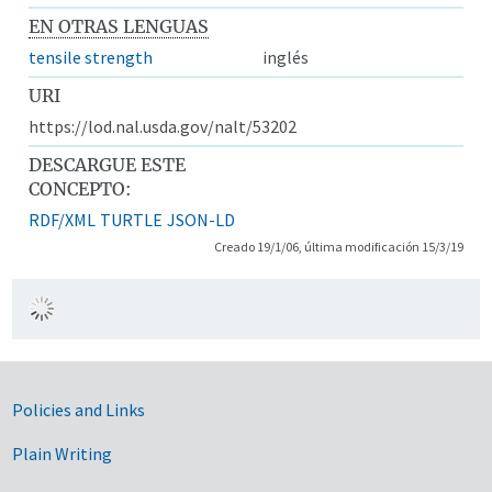
EN OTRAS LENGUAS
tensile strength
inglés
URI
https://lod.nal.usda.gov/nalt/53202
DESCARGUE ESTE
CONCEPTO:
RDF/XML
TURTLE
JSON-LD
Creado 19/1/06, última modificación 15/3/19
Government Links
Policies and Links
Plain Writing