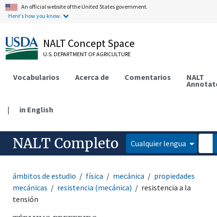
An official website of the United States government.
Here's how you know.
NALT Concept Space
U.S. DEPARTMENT OF AGRICULTURE
Vocabularios
Acerca de
Comentarios
NALT
Annotat
|
in English
NALT Completo
Cualquier lengua
ámbitos de estudio
física
mecánica
propiedades
mecánicas
resistencia (mecánica)
resistencia a la
tensión