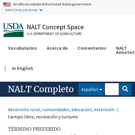
An official website of the United States government.
Here's how you know.
NALT Concept Space
U.S. DEPARTMENT OF AGRICULTURE
Vocabularios
Acerca de
Comentarios
NALT
Annotat
|
in English
NALT Completo
español
desarrollo rural, comunidades, educación, extensión
tiempo libre, recreación y turismo
TÉRMINO PREFERIDO