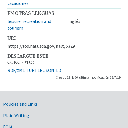
vacaciones
EN OTRAS LENGUAS
leisure, recreation and
inglés
tourism
URI
https://lod.nal.usda.gov/nalt/5329
DESCARGUE ESTE
CONCEPTO:
RDF/XML
TURTLE
JSON-LD
Creado 19/1/06, última modificación 18/7/19
Government Links
Policies and Links
Plain Writing
FOIA