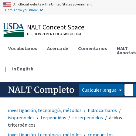
An official website of the United States government.
Here's how you know.
NALT Concept Space
U.S. DEPARTMENT OF AGRICULTURE
Vocabularios
Acerca de
Comentarios
NALT
Annotat
|
in English
NALT Completo
Cualquier lengua
investigación, tecnología, métodos
hidrocarburos
isoprenoides
terpenoidos
triterpenóidos
ácidos
triterpénicos
investigación, tecnología, métodos
compuestos