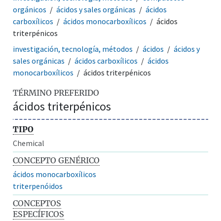
orgánicos
ácidos y sales orgánicas
ácidos
carboxílicos
ácidos monocarboxílicos
ácidos
triterpénicos
investigación, tecnología, métodos
ácidos
ácidos y
sales orgánicas
ácidos carboxílicos
ácidos
monocarboxílicos
ácidos triterpénicos
TÉRMINO PREFERIDO
ácidos triterpénicos
TIPO
Chemical
CONCEPTO GENÉRICO
ácidos monocarboxílicos
triterpenóidos
CONCEPTOS
ESPECÍFICOS