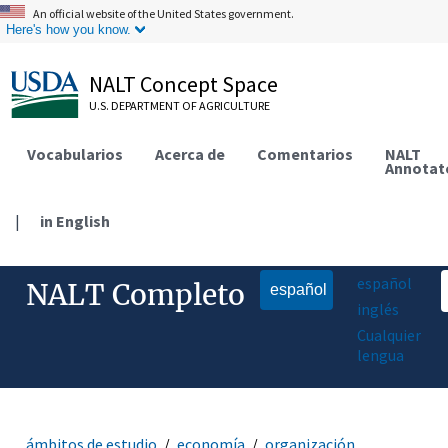
An official website of the United States government.
Here's how you know.
NALT Concept Space
U.S. DEPARTMENT OF AGRICULTURE
Vocabularios
Acerca de
Comentarios
NALT
Annotat
|
in English
español
NALT Completo
español
inglés
Cualquier
lengua
ámbitos de estudio
economía
organización