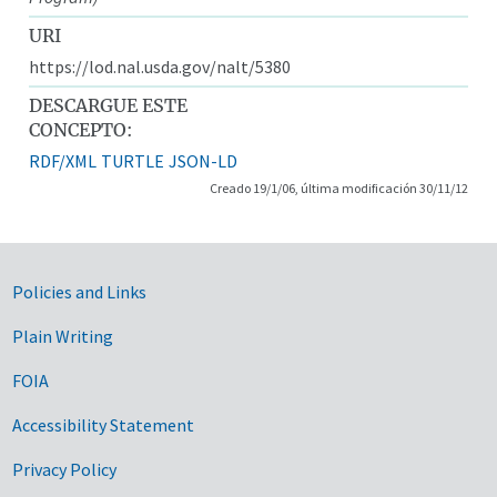
URI
https://lod.nal.usda.gov/nalt/5380
DESCARGUE ESTE
CONCEPTO:
RDF/XML
TURTLE
JSON-LD
Creado 19/1/06, última modificación 30/11/12
Government Links
Policies and Links
Plain Writing
FOIA
Accessibility Statement
Privacy Policy