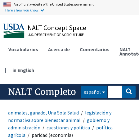
An official website of the United States government.
Here's how you know.
NALT Concept Space
U.S. DEPARTMENT OF AGRICULTURE
Vocabularios
Acerca de
Comentarios
NALT
Annotat
|
in English
NALT Completo
español
animales, ganado, Una Sola Salud
legislación y
normativa sobre bienestar animal
gobierno y
administración
cuestiones y política
política
agrícola
paridad (economía)