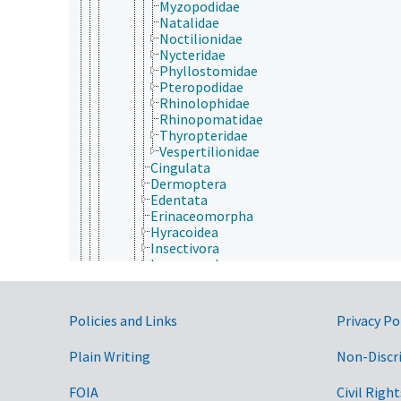
Myzopodidae
Natalidae
Noctilionidae
Nycteridae
Phyllostomidae
Pteropodidae
Rhinolophidae
Rhinopomatidae
Thyropteridae
Vespertilionidae
Cingulata
Dermoptera
Edentata
Erinaceomorpha
Hyracoidea
Insectivora
Lagomorpha
Macroscelidea
Metatheria
Monotremata
Government Links
Policies and Links
Privacy Po
Perissodactyla
Pholidota (mammals)
Plain Writing
Non-Discr
Pilosa
Primates
FOIA
Civil Right
Proboscidea (mammals)