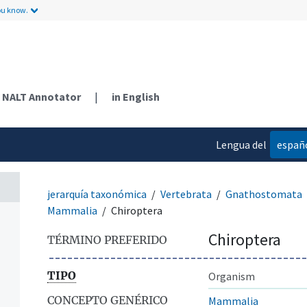
ou know.
NALT Annotator
|
in English
Lengua del
españ
n
contenido
jerarquía taxonómica
Vertebrata
Gnathostomata
Mammalia
Chiroptera
Chiroptera
TÉRMINO PREFERIDO
TIPO
Organism
CONCEPTO GENÉRICO
Mammalia