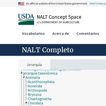
An official website of the United States government.
Here's how y
NALT Concept Space
U.S. DEPARTMENT OF AGRICULTURE
Vocabularios
Acerca de
Comentarios
ámbitos de estudio
NALT Completo
animales, ganado, Una Sola Salud
desarrollo rural, comunidades, educación, extensió
economía, comercio, derecho, negocios, industria
fincas, sistemas de producción agrícola
Jerarquía
investigación, tecnología, métodos
jerarquía taxonómica
Animalia
Acanthocephala
Annelida
Arthropoda
Bryozoa
Chaetognatha
Chordata