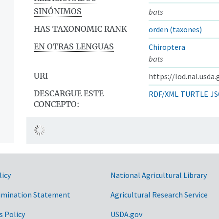
SINÓNIMOS
bats
HAS TAXONOMIC RANK
orden (taxones)
EN OTRAS LENGUAS
Chiroptera
bats
URI
https://lod.nal.usda
DESCARGUE ESTE
RDF/XML
TURTLE
JS
CONCEPTO:
licy
National Agricultural Library
imination Statement
Agricultural Research Service
s Policy
USDA.gov