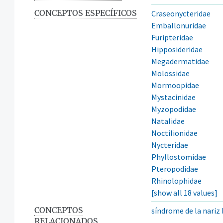
CONCEPTOS ESPECÍFICOS
Craseonycteridae
Emballonuridae
Furipteridae
Hipposideridae
Megadermatidae
Molossidae
Mormoopidae
Mystacinidae
Myzopodidae
Natalidae
Noctilionidae
Nycteridae
Phyllostomidae
Pteropodidae
Rhinolophidae
[show all 18 values]
CONCEPTOS
síndrome de la nariz
RELACIONADOS