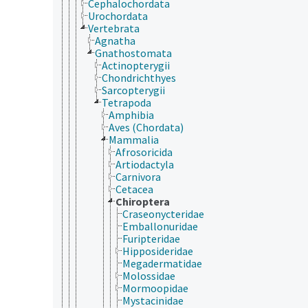
Cephalochordata
Urochordata
Vertebrata
Agnatha
Gnathostomata
Actinopterygii
Chondrichthyes
Sarcopterygii
Tetrapoda
Amphibia
Aves (Chordata)
Mammalia
Afrosoricida
Artiodactyla
Carnivora
Cetacea
Chiroptera
Craseonycteridae
Emballonuridae
Furipteridae
Hipposideridae
Megadermatidae
Molossidae
Mormoopidae
Mystacinidae