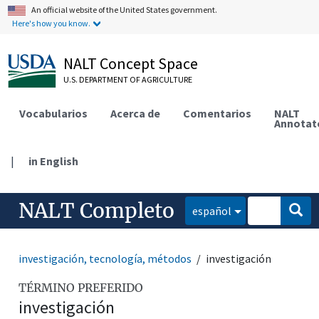
An official website of the United States government.
Here's how you know.
NALT Concept Space
U.S. DEPARTMENT OF AGRICULTURE
Vocabularios
Acerca de
Comentarios
NALT
Annotat
|
in English
NALT Completo
español
investigación, tecnología, métodos
investigación
TÉRMINO PREFERIDO
investigación