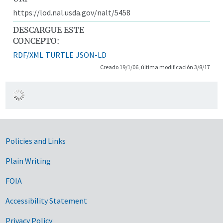
https://lod.nal.usda.gov/nalt/5458
DESCARGUE ESTE
CONCEPTO:
RDF/XML
TURTLE
JSON-LD
Creado 19/1/06, última modificación 3/8/17
Government Links
Policies and Links
Plain Writing
FOIA
Accessibility Statement
Privacy Policy