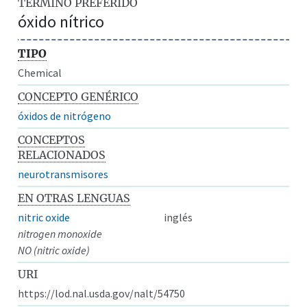
TÉRMINO PREFERIDO
óxido nítrico
TIPO
Chemical
CONCEPTO GENÉRICO
óxidos de nitrógeno
CONCEPTOS
RELACIONADOS
neurotransmisores
EN OTRAS LENGUAS
nitric oxide
inglés
nitrogen monoxide
NO (nitric oxide)
URI
https://lod.nal.usda.gov/nalt/54750