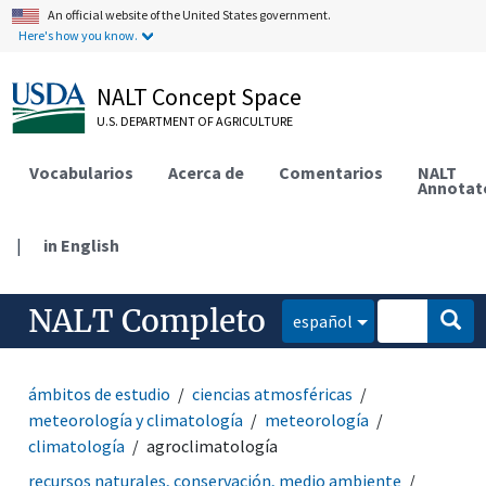
An official website of the United States government.
Here's how you know.
NALT Concept Space
U.S. DEPARTMENT OF AGRICULTURE
Vocabularios
Acerca de
Comentarios
NALT
Annotat
|
in English
NALT Completo
español
ámbitos de estudio
ciencias atmosféricas
meteorología y climatología
meteorología
climatología
agroclimatología
recursos naturales, conservación, medio ambiente