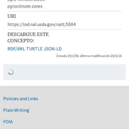
agroclimate zones
URI
https://lod.nal.usda.gov/nalt/5504
DESCARGUE ESTE
CONCEPTO:
RDF/XML
TURTLE
JSON-LD
Creado 19/1/06, última modificación 26/5/16
Government Links
Policies and Links
Plain Writing
FOIA