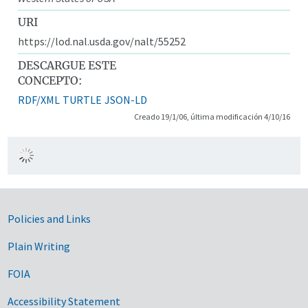
URI
https://lod.nal.usda.gov/nalt/55252
DESCARGUE ESTE
CONCEPTO:
RDF/XML
TURTLE
JSON-LD
Creado 19/1/06, última modificación 4/10/16
Government Links
Policies and Links
Plain Writing
FOIA
Accessibility Statement