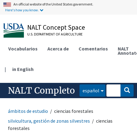
An official website of the United States government.
Here's how you know.
NALT Concept Space
U.S. DEPARTMENT OF AGRICULTURE
Vocabularios
Acerca de
Comentarios
NALT
Annotat
|
in English
NALT Completo
español
ámbitos de estudio
ciencias forestales
silvicultura, gestión de zonas silvestres
ciencias
forestales