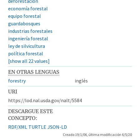
deforestación
economía forestal
equipo forestal
guardabosques
industrias forestales
ingeniería forestal
ley de silvicultura
política forestal
[show all 22 values]
EN OTRAS LENGUAS
forestry
inglés
URI
https://lod.nal.usda.gov/nalt/5584
DESCARGUE ESTE
CONCEPTO:
RDF/XML
TURTLE
JSON-LD
Creado 19/1/06, última modificación 6/5/20