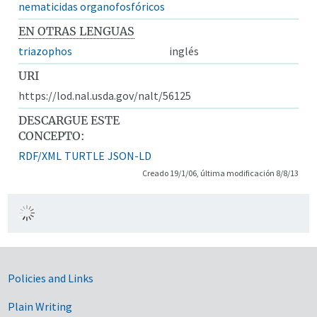
nematicidas organofosfóricos
EN OTRAS LENGUAS
triazophos
inglés
URI
https://lod.nal.usda.gov/nalt/56125
DESCARGUE ESTE
CONCEPTO:
RDF/XML
TURTLE
JSON-LD
Creado 19/1/06, última modificación 8/8/13
Government Links
Policies and Links
Plain Writing