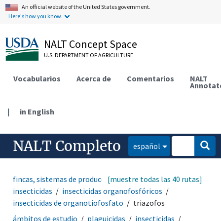
An official website of the United States government.
Here's how you know.
NALT Concept Space
U.S. DEPARTMENT OF AGRICULTURE
Vocabularios
Acerca de
Comentarios
NALT
Annotat
|
in English
NALT Completo
español
fincas, sistemas de producción agrícola
[muestre todas las 40 rutas]
plaguicidas
insecticidas
insecticidas organofosfóricos
insecticidas de organotiofosfato
triazofos
ámbitos de estudio
plaguicidas
insecticidas