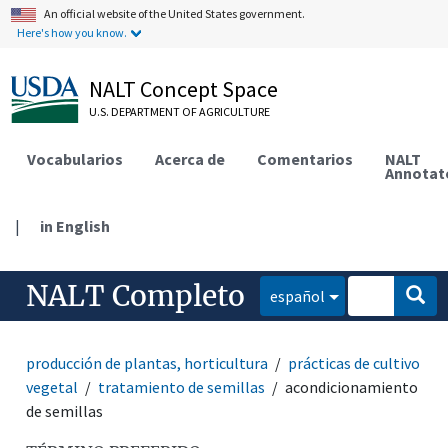
An official website of the United States government.
Here's how you know.
NALT Concept Space
U.S. DEPARTMENT OF AGRICULTURE
Vocabularios
Acerca de
Comentarios
NALT
Annotat
|
in English
NALT Completo
español
producción de plantas, horticultura
prácticas de cultivo
vegetal
tratamiento de semillas
acondicionamiento
de semillas