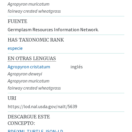
Agropyron muricatum
fairway crested wheatgrass
FUENTE
Germplasm Resources Information Network.
HAS TAXONOMIC RANK
especie
EN OTRAS LENGUAS
Agropyron cristatum
inglés
Agropyron deweyi
Agropyron muricatum
fairway crested wheatgrass
URI
https://lod.nal.usda.gov/nalt/5639
DESCARGUE ESTE
CONCEPTO:
RDF/XML
TURTLE
JSON-LD