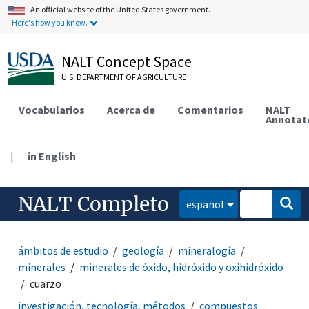
An official website of the United States government.
Here's how you know.
NALT Concept Space
U.S. DEPARTMENT OF AGRICULTURE
Vocabularios
Acerca de
Comentarios
NALT
Annotat
|
in English
NALT Completo
español
ámbitos de estudio
geología
mineralogía
minerales
minerales de óxido, hidróxido y oxihidróxido
cuarzo
investigación, tecnología, métodos
compuestos