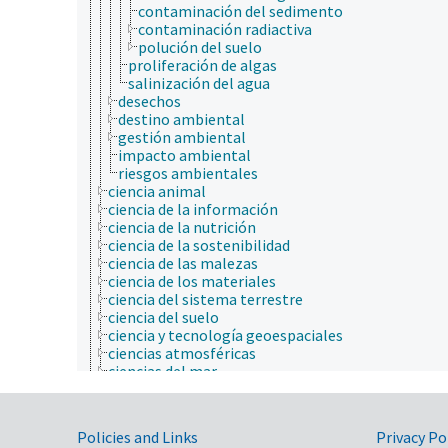
contaminación del sedimento
contaminación radiactiva
polución del suelo
proliferación de algas
salinización del agua
desechos
destino ambiental
gestión ambiental
impacto ambiental
riesgos ambientales
ciencia animal
ciencia de la información
ciencia de la nutrición
ciencia de la sostenibilidad
ciencia de las malezas
ciencia de los materiales
ciencia del sistema terrestre
ciencia del suelo
ciencia y tecnología geoespaciales
ciencias atmosféricas
ciencias del mar
ciencias forestales
ciencias sociales
comunicación (humana)
Government Links
Policies and Links
Privacy Po
conducta