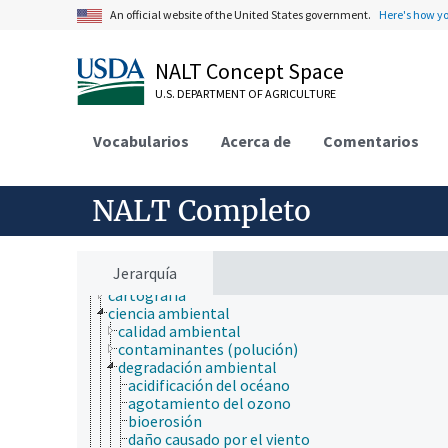
An official website of the United States government.
Here's how y
ámbitos de estudio
acuicultura
aerobiología
NALT Concept Space
agricultura
U.S. DEPARTMENT OF AGRICULTURE
agronomía
ambiente
apicultura
Vocabularios
Acerca de
Comentarios
bioinformática
biología celular
biología de los insectos
NALT Completo
biología estructural
biología evolutiva
biología molecular
bioquímica
Jerarquía
botánica
cartografía
ciencia ambiental
calidad ambiental
contaminantes (polución)
degradación ambiental
acidificación del océano
agotamiento del ozono
bioerosión
daño causado por el viento