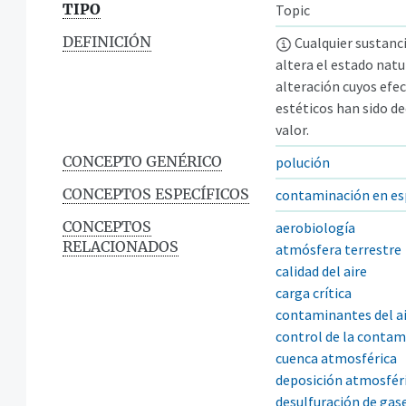
TIPO
Topic
DEFINICIÓN
Cualquier sustancia
altera el estado natu
alteración cuyos efec
estéticos han sido d
valor.
CONCEPTO GENÉRICO
polución
CONCEPTOS ESPECÍFICOS
contaminación en es
CONCEPTOS
aerobiología
RELACIONADOS
atmósfera terrestre
calidad del aire
carga crítica
contaminantes del a
control de la conta
cuenca atmosférica
deposición atmosfér
desulfuración de gas