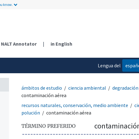
ou know.
NALT Annotator
|
in English
Lengua del
españ
contenido
ámbitos de estudio
ciencia ambiental
degradación
contaminación aérea
recursos naturales, conservación, medio ambiente
ci
polución
contaminación aérea
contaminació
TÉRMINO PREFERIDO