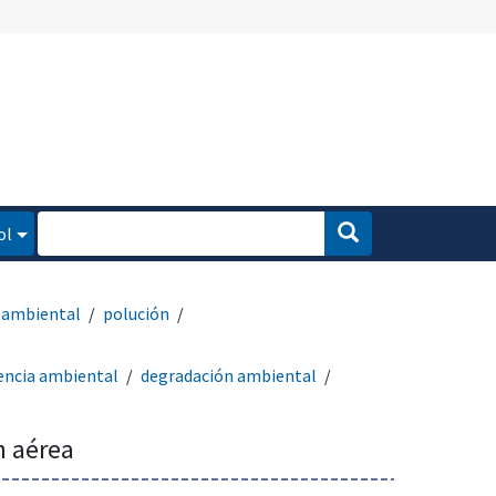
ol
 ambiental
polución
encia ambiental
degradación ambiental
n aérea