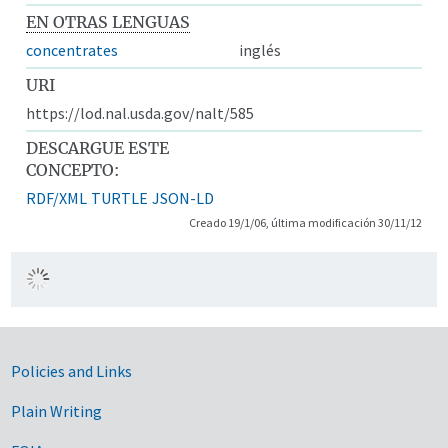
EN OTRAS LENGUAS
concentrates
inglés
URI
https://lod.nal.usda.gov/nalt/585
DESCARGUE ESTE
CONCEPTO:
RDF/XML
TURTLE
JSON-LD
Creado 19/1/06, última modificación 30/11/12
Government Links
Policies and Links
Plain Writing