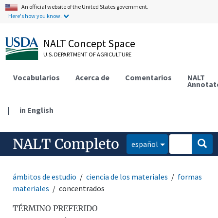
An official website of the United States government.
Here's how you know.
NALT Concept Space
U.S. DEPARTMENT OF AGRICULTURE
Vocabularios
Acerca de
Comentarios
NALT
Annotat
|
in English
NALT Completo
español
ámbitos de estudio
ciencia de los materiales
formas
materiales
concentrados
TÉRMINO PREFERIDO