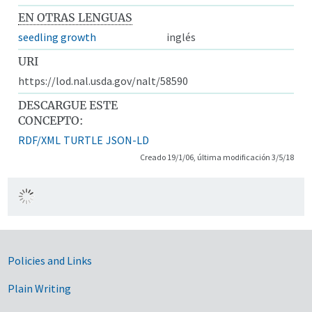
EN OTRAS LENGUAS
seedling growth
inglés
URI
https://lod.nal.usda.gov/nalt/58590
DESCARGUE ESTE
CONCEPTO:
RDF/XML
TURTLE
JSON-LD
Creado 19/1/06, última modificación 3/5/18
Government Links
Policies and Links
Plain Writing