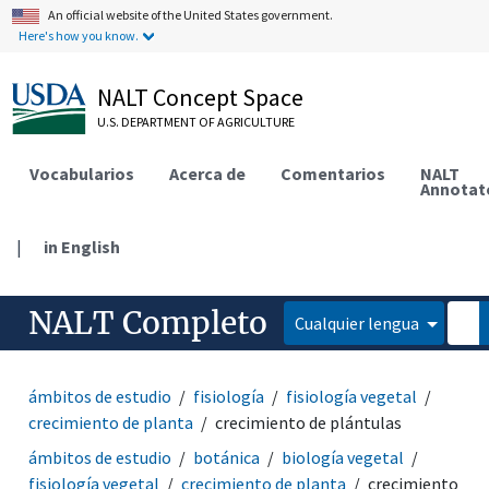
An official website of the United States government.
Here's how you know.
NALT Concept Space
U.S. DEPARTMENT OF AGRICULTURE
Vocabularios
Acerca de
Comentarios
NALT
Annotat
|
in English
NALT Completo
Cualquier lengua
ámbitos de estudio
fisiología
fisiología vegetal
crecimiento de planta
crecimiento de plántulas
ámbitos de estudio
botánica
biología vegetal
fisiología vegetal
crecimiento de planta
crecimiento