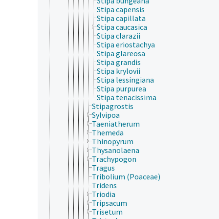
Stipa bungeana
Stipa capensis
Stipa capillata
Stipa caucasica
Stipa clarazii
Stipa eriostachya
Stipa glareosa
Stipa grandis
Stipa krylovii
Stipa lessingiana
Stipa purpurea
Stipa tenacissima
Stipagrostis
Sylvipoa
Taeniatherum
Themeda
Thinopyrum
Thysanolaena
Trachypogon
Tragus
Tribolium (Poaceae)
Tridens
Triodia
Tripsacum
Trisetum