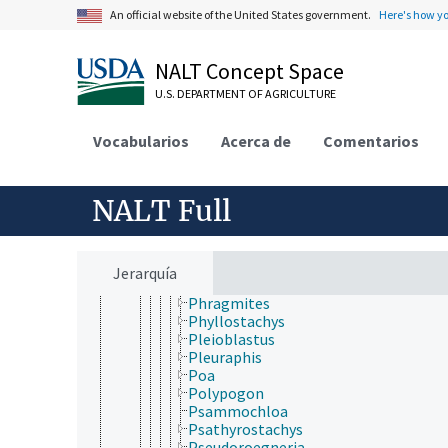
Neyraudia
An official website of the United States government.
Here's how y
Ochlandra
Oloptum
NALT Concept Space
Oplismenus
Orcuttia
U.S. DEPARTMENT OF AGRICULTURE
Oropetium
Oryza
Vocabularios
Oryzopsis
Acerca de
Comentarios
Oxytenanthera
Panicum
Pascopyrum
NALT Full
Paspalum
Pennisetum
Phalaris
Phippsia
Jerarquía
Phleum
Phragmites
Phyllostachys
Pleioblastus
Pleuraphis
Poa
Polypogon
Psammochloa
Psathyrostachys
Pseudoroegneria