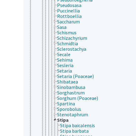
Pseudosasa
Puccinellia
Rottboellia
Saccharum
Sasa
Schismus
Schizachyrium
Schmidtia
Sclerostachya
Secale
Sehima
Sesleria
Setaria
Setaria (Poaceae)
Shibataea
Sinobambusa
Sorghastrum
Sorghum (Poaceae)
Spartina
Sporobolus
Stenotaphrum
Stipa
Stipa baicalensis
Stipa barbata