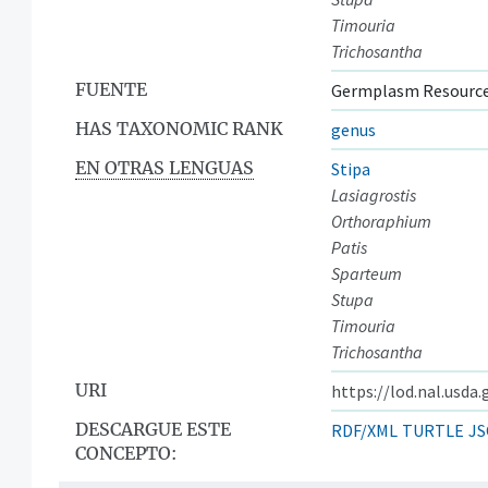
Timouria
Trichosantha
FUENTE
Germplasm Resource
HAS TAXONOMIC RANK
genus
EN OTRAS LENGUAS
Stipa
Lasiagrostis
Orthoraphium
Patis
Sparteum
Stupa
Timouria
Trichosantha
URI
https://lod.nal.usda
DESCARGUE ESTE
RDF/XML
TURTLE
JS
CONCEPTO: