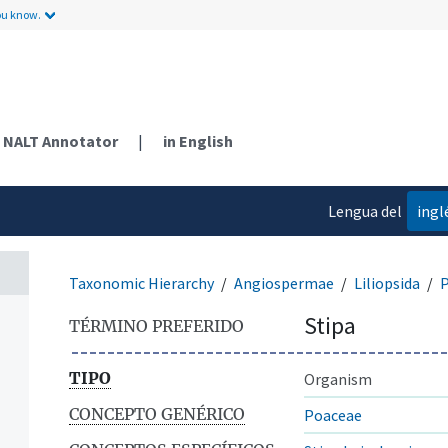
ou know.
NALT Annotator
|
in English
Lengua del
ingl
contenido
Taxonomic Hierarchy
Angiospermae
Liliopsida
P
Stipa
TÉRMINO PREFERIDO
TIPO
Organism
CONCEPTO GENÉRICO
Poaceae