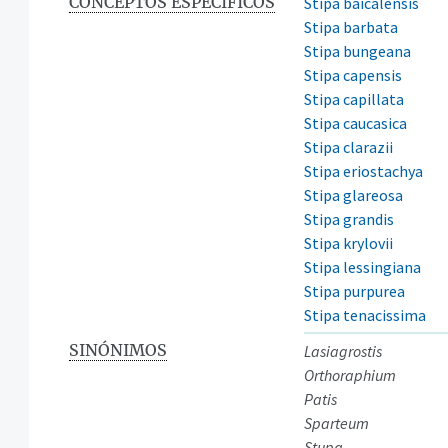
CONCEPTOS ESPECÍFICOS
Stipa baicalensis
Stipa barbata
Stipa bungeana
Stipa capensis
Stipa capillata
Stipa caucasica
Stipa clarazii
Stipa eriostachya
Stipa glareosa
Stipa grandis
Stipa krylovii
Stipa lessingiana
Stipa purpurea
Stipa tenacissima
SINÓNIMOS
Lasiagrostis
Orthoraphium
Patis
Sparteum
Stupa