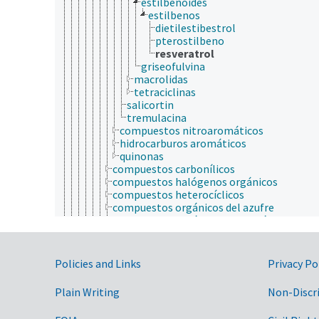
estilbenoides
estilbenos
dietilestibestrol
pterostilbeno
resveratrol
griseofulvina
macrolidas
tetraciclinas
salicortin
tremulacina
compuestos nitroaromáticos
hidrocarburos aromáticos
quinonas
compuestos carbonílicos
compuestos halógenos orgánicos
compuestos heterocíclicos
compuestos orgánicos del azufre
compuestos orgánicos del nitrógeno
compuestos organofosforados
compuestos organometálicos
compuestos organosilícicos
Government Links
Policies and Links
Privacy Po
ésteres
ésteres orto
Plain Writing
Non-Discr
éteres
hidrocarburos