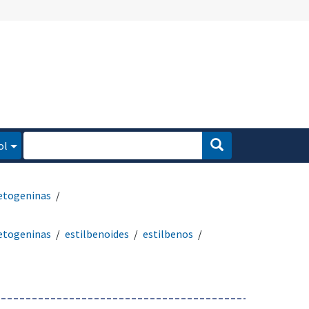
ol
etogeninas
etogeninas
estilbenoides
estilbenos