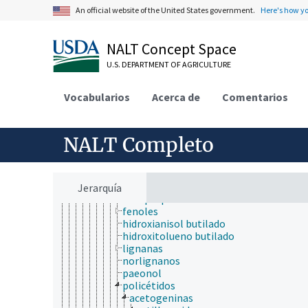
aldehídos
An official website of the United States government.
Here's how y
alquitrán mineral
anhídridos
bases de Schiff
NALT Concept Space
carbenos
catenanos
U.S. DEPARTMENT OF AGRICULTURE
cetonas
complejos organominerales
Vocabularios
Acerca de
Comentarios
compuestos aromáticos
ácidos aromáticos
aminas aromáticas
compuestos fenólicos
NALT Completo
acetosiringona
ácidos fenólicos
canabinoides
fenilefrina
Jerarquía
fenilpropanoides
fenoles
hidroxianisol butilado
hidroxitolueno butilado
lignanas
norlignanos
paeonol
policétidos
acetogeninas