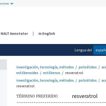
ou know.
NALT Annotator
|
in English
Lengua del
españ
contenido
investigación, tecnología, métodos
policétidos
ac
estilbenoides
estilbenos
resveratrol
investigación, tecnología, métodos
policétidos
ac
resveratrol
resveratrol
TÉRMINO PREFERIDO