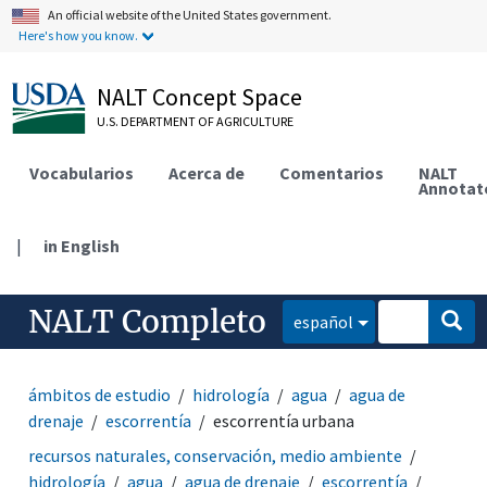
An official website of the United States government.
Here's how you know.
NALT Concept Space
U.S. DEPARTMENT OF AGRICULTURE
Vocabularios
Acerca de
Comentarios
NALT
Annotat
|
in English
NALT Completo
español
ámbitos de estudio
hidrología
agua
agua de
drenaje
escorrentía
escorrentía urbana
recursos naturales, conservación, medio ambiente
hidrología
agua
agua de drenaje
escorrentía