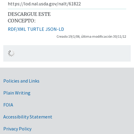
https://lod.nal.usda.gov/nalt/61822
DESCARGUE ESTE
CONCEPTO:
RDF/XML
TURTLE
JSON-LD
Creado 19/1/06, última modificación 30/11/12
Government Links
Policies and Links
Plain Writing
FOIA
Accessibility Statement
Privacy Policy