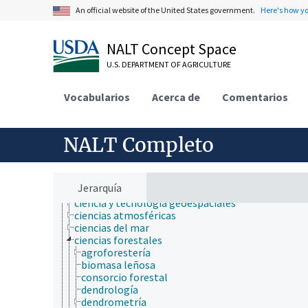
biología de los insectos
An official website of the United States government.
Here's how y
biología estructural
biología evolutiva
biología molecular
NALT Concept Space
bioquímica
U.S. DEPARTMENT OF AGRICULTURE
botánica
cartografía
ciencia ambiental
Vocabularios
Acerca de
Comentarios
ciencia animal
ciencia de la información
ciencia de la nutrición
NALT Completo
ciencia de la sostenibilidad
ciencia de las malezas
ciencia de los materiales
ciencia del sistema terrestre
Jerarquía
ciencia del suelo
ciencia y tecnología geoespaciales
ciencias atmosféricas
ciencias del mar
ciencias forestales
agroforestería
biomasa leñosa
consorcio forestal
dendrología
dendrometría