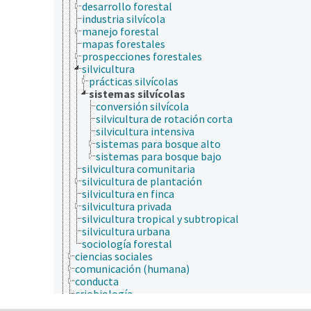
desarrollo forestal
industria silvícola
manejo forestal
mapas forestales
prospecciones forestales
silvicultura
prácticas silvícolas
sistemas silvícolas
conversión silvícola
silvicultura de rotación corta
silvicultura intensiva
sistemas para bosque alto
sistemas para bosque bajo
silvicultura comunitaria
silvicultura de plantación
silvicultura en finca
silvicultura privada
silvicultura tropical y subtropical
silvicultura urbana
sociología forestal
ciencias sociales
comunicación (humana)
conducta
criobiología
cultura y humanidades