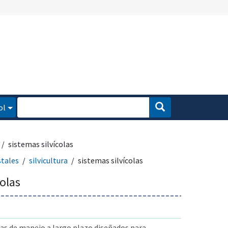
ol
sistemas silvícolas
stales
silvicultura
sistemas silvícolas
colas
s de manejo a largo plazo diseñados para