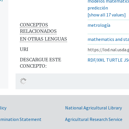
modelos matemátic
predicción
[show all 17 values]
CONCEPTOS
metrología
RELACIONADOS
EN OTRAS LENGUAS
mathematics and sta
URI
https://lod.nal.usda
DESCARGUE ESTE
RDF/XML
TURTLE
JS
CONCEPTO:
licy
National Agricultural Library
imination Statement
Agricultural Research Service
n