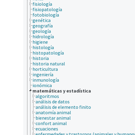
fisiología
fisiopatología
fotobiología
genética
geografía
geología
hidrología
higiene
histología
histopatología
historia
historia natural
horticultura
ingeniería
inmunología
ionómica
matemáticas y estadística
algoritmos
análisis de datos
análisis de elemento finito
anatomía animal
bienestar animal
confort animal
ecuaciones
enfermedades y trastornos (animales y humano