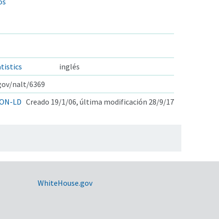
os
tistics
inglés
.gov/nalt/6369
ON-LD
Creado 19/1/06, última modificación 28/9/17
WhiteHouse.gov