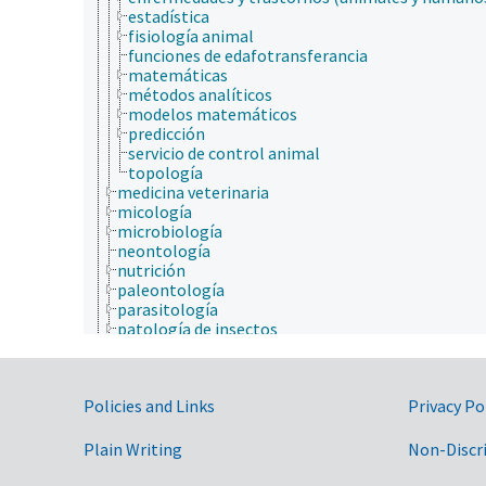
estadística
fisiología animal
funciones de edafotransferancia
matemáticas
métodos analíticos
modelos matemáticos
predicción
servicio de control animal
topología
medicina veterinaria
micología
microbiología
neontología
nutrición
paleontología
parasitología
patología de insectos
psicología
química
salud animal y humana
Government Links
Policies and Links
Privacy Po
sericultura
sociobiología
taxonomía
Plain Writing
Non-Discr
animales, ganado, Una Sola Salud
desarrollo rural, comunidades, educación, extensió