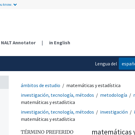
ou know.
NALT Annotator
|
in English
Lengua del
españ
contenido
ámbitos de estudio
matemáticas y estadística
investigación, tecnología, métodos
metodología
matemáticas y estadística
investigación, tecnología, métodos
investigación
matemáticas y estadística
matemáticas y
TÉRMINO PREFERIDO