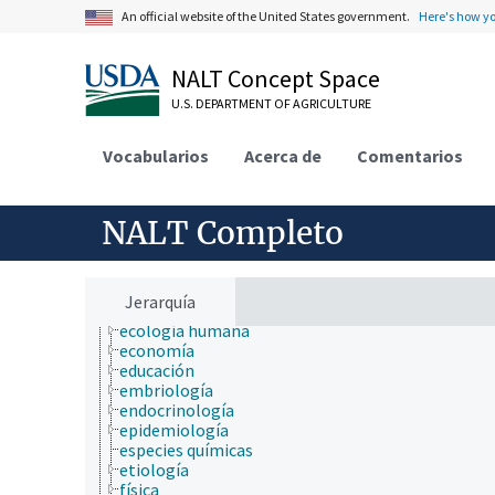
ciencia de la nutrición
An official website of the United States government.
Here's how y
ciencia de la sostenibilidad
ciencia de las malezas
ciencia de los materiales
NALT Concept Space
ciencia del sistema terrestre
U.S. DEPARTMENT OF AGRICULTURE
ciencia del suelo
ciencia y tecnología geoespaciales
ciencias atmosféricas
Vocabularios
Acerca de
Comentarios
ciencias del mar
ciencias forestales
ciencias sociales
NALT Completo
comunicación (humana)
conducta
criobiología
cultura y humanidades
Jerarquía
ecología
ecología humana
economía
educación
embriología
endocrinología
epidemiología
especies químicas
etiología
física