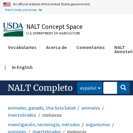
An official website of the United States government.
Here's how you know.
NALT Concept Space
U.S. DEPARTMENT OF AGRICULTURE
Vocabularios
Acerca de
Comentarios
NALT
Annotat
|
in English
NALT Completo
español
animales, ganado, Una Sola Salud
animales
invertebrados
moluscos
investigación, tecnología, métodos
organismos
animales
invertebrados
moluscos