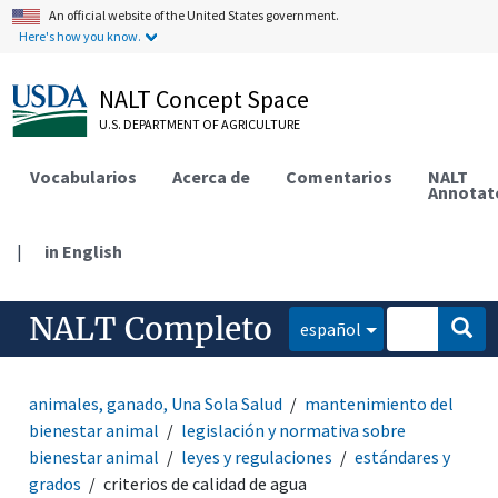
An official website of the United States government.
Here's how you know.
NALT Concept Space
U.S. DEPARTMENT OF AGRICULTURE
Vocabularios
Acerca de
Comentarios
NALT
Annotat
|
in English
NALT Completo
español
animales, ganado, Una Sola Salud
mantenimiento del
bienestar animal
legislación y normativa sobre
bienestar animal
leyes y regulaciones
estándares y
grados
criterios de calidad de agua