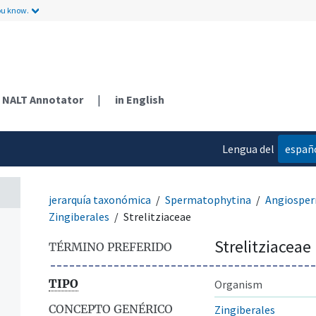
ou know.
NALT Annotator
|
in English
Lengua del
españ
contenido
jerarquía taxonómica
Spermatophytina
Angiospe
Zingiberales
Strelitziaceae
Strelitziaceae
TÉRMINO PREFERIDO
TIPO
Organism
CONCEPTO GENÉRICO
Zingiberales