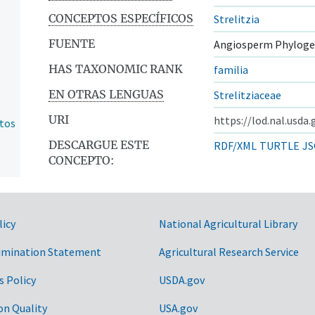
CONCEPTOS ESPECÍFICOS
Strelitzia
FUENTE
Angiosperm Phylogen
HAS TAXONOMIC RANK
familia
EN OTRAS LENGUAS
Strelitziaceae
URI
https://lod.nal.usda
ntos
DESCARGUE ESTE
RDF/XML
TURTLE
JS
CONCEPTO:
licy
National Agricultural Library
imination Statement
Agricultural Research Service
s Policy
USDA.gov
on Quality
USA.gov