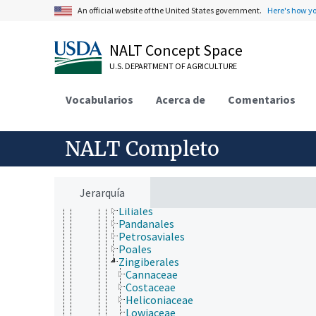
Charophyta
An official website of the United States government.
Here's how y
Chlorophyta
Marchantiophyta
Tracheophyta
NALT Concept Space
Lycopodiopsida
U.S. DEPARTMENT OF AGRICULTURE
Polypodiopsida
Spermatophytina
Angiospermae
Vocabularios
Acerca de
Comentarios
Liliopsida
Acorales
Alismatales
NALT Completo
Arecales
Asparagales
Commelinales
Dioscoreales
Jerarquía
Hydrocharitales
Liliales
Pandanales
Petrosaviales
Poales
Zingiberales
Cannaceae
Costaceae
Heliconiaceae
Lowiaceae