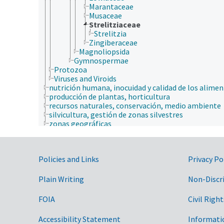
Marantaceae
Musaceae
Strelitziaceae
Strelitzia
Zingiberaceae
Magnoliopsida
Gymnospermae
Protozoa
Viruses and Viroids
nutrición humana, inocuidad y calidad de los alime
producción de plantas, horticultura
recursos naturales, conservación, medio ambiente
silvicultura, gestión de zonas silvestres
zonas geográficas
Government Links
Policies and Links
Privacy Po
Plain Writing
Non-Discr
FOIA
Civil Right
Accessibility Statement
Informati