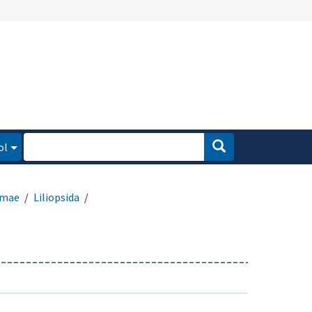
ol
rmae
Liliopsida