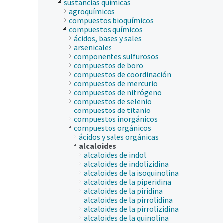
sustancias químicas
agroquímicos
compuestos bioquímicos
compuestos químicos
ácidos, bases y sales
arsenicales
componentes sulfurosos
compuestos de boro
compuestos de coordinación
compuestos de mercurio
compuestos de nitrógeno
compuestos de selenio
compuestos de titanio
compuestos inorgánicos
compuestos orgánicos
ácidos y sales orgánicas
alcaloides
alcaloides de indol
alcaloides de indolizidina
alcaloides de la isoquinolina
alcaloides de la piperidina
alcaloides de la piridina
alcaloides de la pirrolidina
alcaloides de la pirrolizidina
alcaloides de la quinolina