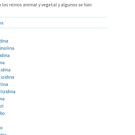
 los reinos animal y vegetal y algunos se han
os
idina
uinolina
idina
ina
lidina
lizidina
olina
lizidina
ina
ol
dio
no
ides