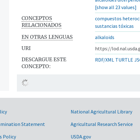
[show all 23 values]
CONCEPTOS
compuestos heterocí
RELACIONADOS
sustancias tóxicas
EN OTRAS LENGUAS
alkaloids
URI
https://lod.nal.usda
DESCARGUE ESTE
RDF/XML
TURTLE
JS
CONCEPTO:
licy
National Agricultural Library
imination Statement
Agricultural Research Service
s Policy
USDA.gov