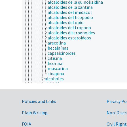
alcaloides de la quinolizidina
alcaloides de la xantina
alcaloides del imidazol
alcaloides del licopodio
alcaloides del opio
alcaloides del tropano
alcaloides diterpenoides
alcaloides esteroideos
arecolina
betalaínas
capsaicinoides
citisina
licorina
muscarina
sinapina
alcoholes
aldehídos
alquitrán mineral
anhídridos
bases de Schiff
Government Links
Policies and Links
Privacy Po
carbenos
catenanos
Plain Writing
Non-Discr
cetonas
complejos organominerales
FOIA
Civil Right
compuestos aromáticos