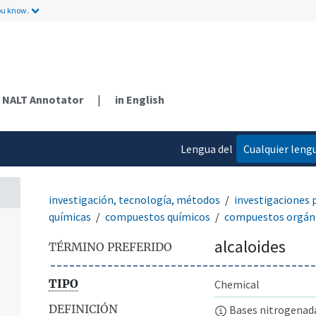
ou know.
NALT Annotator
|
in English
Lengua del
Cualquier leng
contenido
investigación, tecnología, métodos
investigaciones 
químicas
compuestos químicos
compuestos orgán
alcaloides
TÉRMINO PREFERIDO
TIPO
Chemical
DEFINICIÓN
Bases nitrogenada