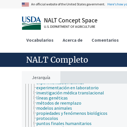
investigación aplicada
An official website of the United States government.
Here's how y
investigación biomédica
investigación cooperativa
investigación educativa
NALT Concept Space
investigación empírica
investigación interdisciplinaria
U.S. DEPARTMENT OF AGRICULTURE
investigación oficial
investigación operativa
Vocabularios
Acerca de
Comentarios
investigación privada
investigación universitaria
investigación y desarrollo
investigaciones pecuarias
NALT Completo
anticuerpos
cepas
diseño experimental
Jerarquía
ética
experimentación animal
experimentación en laboratorio
investigación médica translacional
líneas genéticas
métodos de reemplazo
modelos animales
propiedades y fenómenos biológicos
protocolos
puntos finales humanitarios