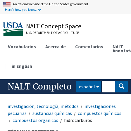
An official website of the United States government.
Here's how you know.
NALT Concept Space
U.S. DEPARTMENT OF AGRICULTURE
Vocabularios
Acerca de
Comentarios
NALT
Annotat
|
in English
NALT Completo
español
investigación, tecnología, métodos
investigaciones
pecuarias
sustancias químicas
compuestos químicos
compuestos orgánicos
hidrocarburos