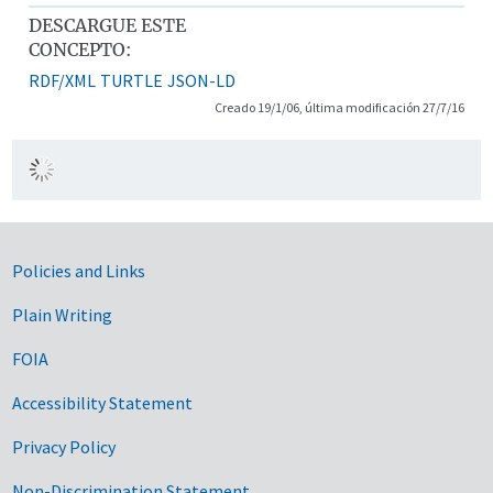
DESCARGUE ESTE
CONCEPTO:
RDF/XML
TURTLE
JSON-LD
Creado 19/1/06, última modificación 27/7/16
Government Links
Policies and Links
Plain Writing
FOIA
Accessibility Statement
Privacy Policy
Non-Discrimination Statement