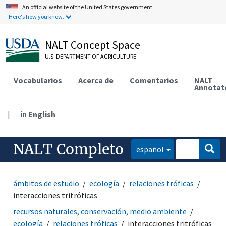
An official website of the United States government.
Here's how you know.
NALT Concept Space
U.S. DEPARTMENT OF AGRICULTURE
Vocabularios
Acerca de
Comentarios
NALT
Annotat
|
in English
NALT Completo
español
ámbitos de estudio
ecología
relaciones tróficas
interacciones tritróficas
recursos naturales, conservación, medio ambiente
ecología
relaciones tróficas
interacciones tritróficas