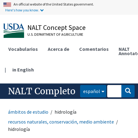
An official website of the United States government.
Here's how you know.
NALT Concept Space
U.S. DEPARTMENT OF AGRICULTURE
Vocabularios
Acerca de
Comentarios
NALT
Annotat
|
in English
NALT Completo
español
ámbitos de estudio
hidrología
recursos naturales, conservación, medio ambiente
hidrología