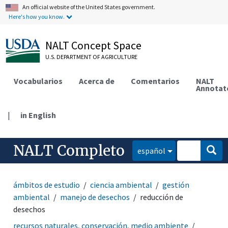
An official website of the United States government.
Here's how you know.
NALT Concept Space
U.S. DEPARTMENT OF AGRICULTURE
Vocabularios
Acerca de
Comentarios
NALT
Annotat
|
in English
NALT Completo
español
ámbitos de estudio
ciencia ambiental
gestión
ambiental
manejo de desechos
reducción de
desechos
recursos naturales, conservación, medio ambiente