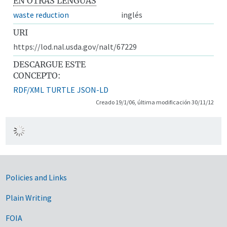
EN OTRAS LENGUAS
waste reduction
inglés
URI
https://lod.nal.usda.gov/nalt/67229
DESCARGUE ESTE
CONCEPTO:
RDF/XML
TURTLE
JSON-LD
Creado 19/1/06, última modificación 30/11/12
Government Links
Policies and Links
Plain Writing
FOIA