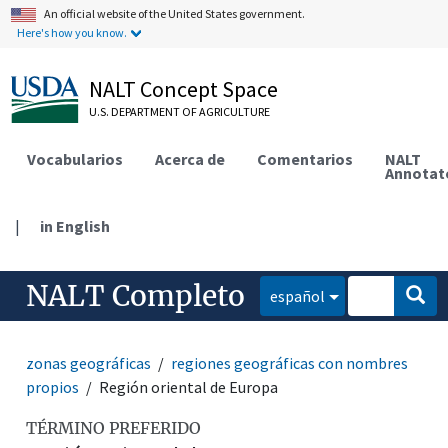
An official website of the United States government.
Here's how you know.
NALT Concept Space
U.S. DEPARTMENT OF AGRICULTURE
Vocabularios
Acerca de
Comentarios
NALT
Annotat
|
in English
NALT Completo
español
zonas geográficas
regiones geográficas con nombres
propios
Región oriental de Europa
TÉRMINO PREFERIDO