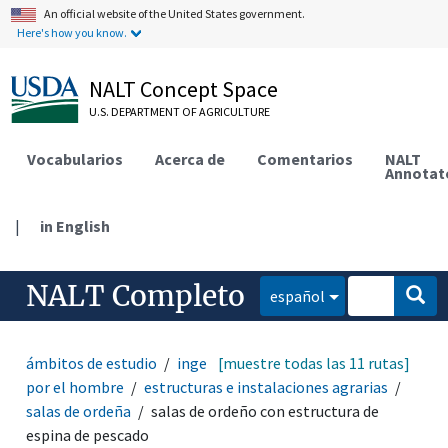
An official website of the United States government.
Here's how you know.
NALT Concept Space
U.S. DEPARTMENT OF AGRICULTURE
Vocabularios
Acerca de
Comentarios
NALT
Annotat
|
in English
NALT Completo
español
ámbitos de estudio
ingeniería
[muestre todas las 11 rutas]
estructuras hechas
por el hombre
estructuras e instalaciones agrarias
salas de ordeña
salas de ordeño con estructura de
espina de pescado