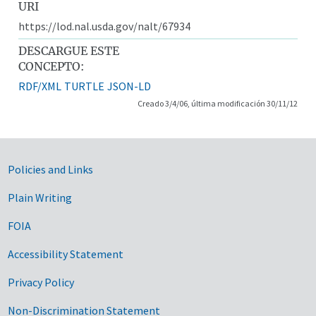
URI
https://lod.nal.usda.gov/nalt/67934
DESCARGUE ESTE
CONCEPTO:
RDF/XML
TURTLE
JSON-LD
Creado 3/4/06, última modificación 30/11/12
Government Links
Policies and Links
Plain Writing
FOIA
Accessibility Statement
Privacy Policy
Non-Discrimination Statement