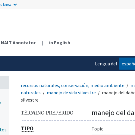
ou know.
NALT Annotator
|
in English
Lengua del
españ
contenido
recursos naturales, conservación, medio ambiente
ma
naturales
manejo de vida silvestre
manejo del daño
silvestre
n
manejo del dañ
TÉRMINO PREFERIDO
TIPO
Topic
ntos