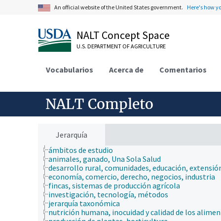
An official website of the United States government.
Here's how y
NALT Concept Space
U.S. DEPARTMENT OF AGRICULTURE
Vocabularios
Acerca de
Comentarios
NALT Completo
Jerarquía
ámbitos de estudio
animales, ganado, Una Sola Salud
desarrollo rural, comunidades, educación, extensió
economía, comercio, derecho, negocios, industria
fincas, sistemas de producción agrícola
investigación, tecnología, métodos
jerarquía taxonómica
nutrición humana, inocuidad y calidad de los alime
producción de plantas, horticultura