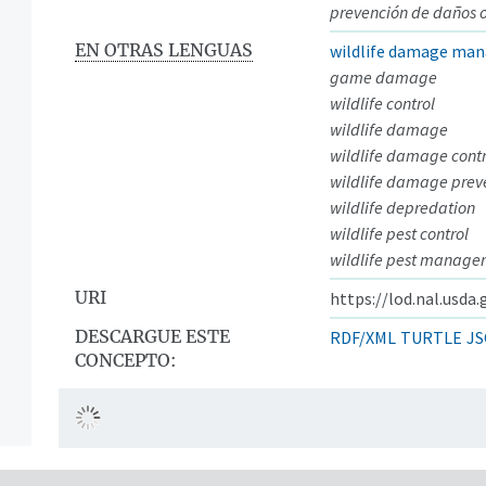
prevención de daños o
EN OTRAS LENGUAS
wildlife damage ma
game damage
wildlife control
wildlife damage
wildlife damage contr
wildlife damage prev
wildlife depredation
wildlife pest control
wildlife pest manag
URI
https://lod.nal.usda
DESCARGUE ESTE
RDF/XML
TURTLE
JS
CONCEPTO: