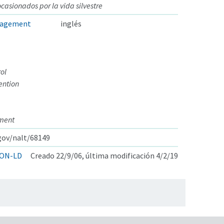
casionados por la vida silvestre
nagement
inglés
ol
ention
ement
.gov/nalt/68149
ON-LD
Creado 22/9/06, última modificación 4/2/19